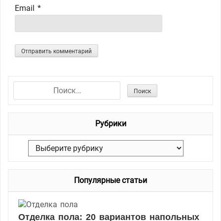
Email
*
Н
а
й
Рубрики
т
и
Р
:
у
б
Популярные статьи
р
и
к
Отделка пола: 20 вариантов напольных