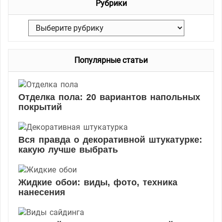
Рубрики
т
и
Р
:
у
б
Популярные статьи
р
и
к
Отделка пола: 20 вариантов напольных
и
покрытий
Вся правда о декоративной штукатурке:
какую лучше выбрать
Жидкие обои: виды, фото, техника
нанесения