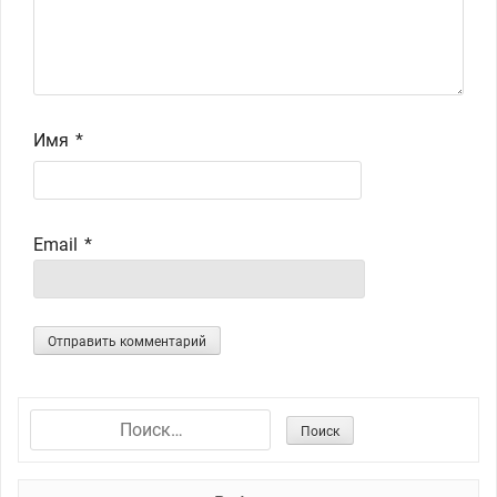
Имя
*
Email
*
Н
а
й