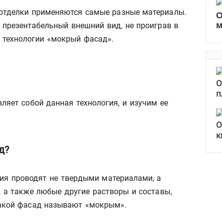
отделки применяются самые разные материалы.
О
м
 презентабельный внешний вид, не проиграв в
 технологии «мокрый фасад».
О
п
вляет собой данная технология, и изучим ее
О
к
д?
ия проводят не твердыми материалами, а
, а также любые другие растворы и составы,
такой фасад называют «мокрым».