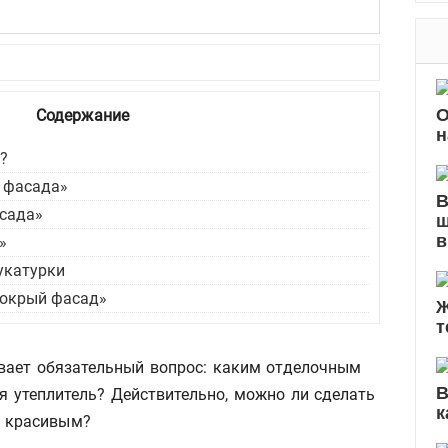
б
р
и
к
О
Содержание
и
н
?
 фасада»
В
сада»
ш
в
»
укатурки
мокрый фасад»
Ж
т
вает обязательный вопрос: каким отделочным
В
я утеплитель? Действительно, можно ли сделать
к
, красивым?