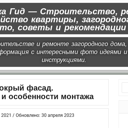
а Гид — Строительство, р
йство квартиры, загородног
ото, советы и рекомендаци
ительстве и ремонте загородного дома,
нформация с интересными фото идеями и
инструкциями.
Н
окрый фасад.
а
и особенности монтажа
й
т
2021 / Обновлено: 30 апреля 2023
и
Р
:
у