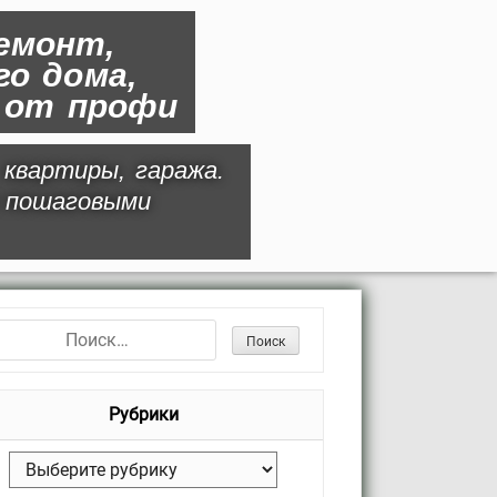
емонт,
о дома,
и от профи
 квартиры, гаража.
 пошаговыми
Рубрики