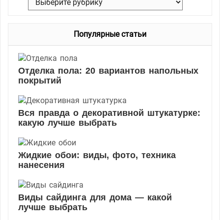
Р
:
у
б
Популярные статьи
р
и
к
Отделка пола: 20 вариантов напольных
и
покрытий
Вся правда о декоративной штукатурке:
какую лучше выбрать
Жидкие обои: виды, фото, техника
нанесения
Виды сайдинга для дома — какой
лучше выбрать