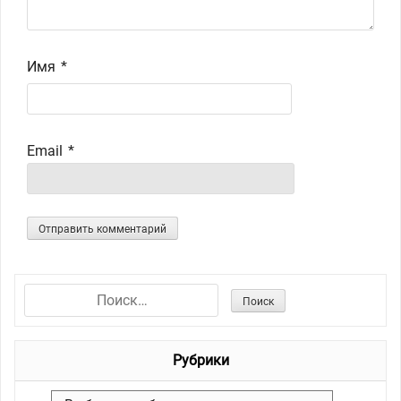
Имя
*
Email
*
Н
а
й
Рубрики
т
и