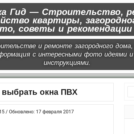
а Гид — Строительство, р
йство квартиры, загородног
ото, советы и рекомендаци
ительстве и ремонте загородного дома,
нформация с интересными фото идеями и
инструкциями.
Н
 выбрать окна ПВХ
а
й
15 / Обновлено: 17 февраля 2017
т
и
Р
:
у