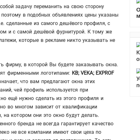
 собой задачу переманить на свою сторону
О
и поэтому в подобных объявлениях цены указаны
м
.е. сделанные из самого дешёвого профиля, с
м и с самой дешёвой фурнитурой. К тому же
латежи, которые в рекламе никто указывать не
К
о
ь фирму, в которой Вы будете заказывать окна.
рят фирменными логотипами:
KB; VEKA; EXPROF
У
значает, что вам предлагают окна этих
п
аний, чей профиль используется при
кно ещё нужно сделать из этого профиля и
кно во многом зависит от квалификации
, на котором они это окно будут делать.
нного бренда не всегда гарантирует качество
леко не все компании имеют свои цеха по