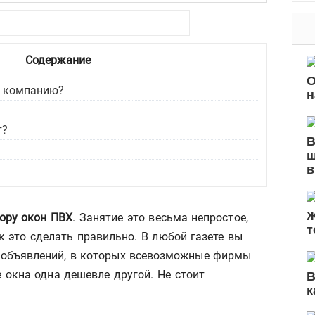
б
р
и
Содержание
к
О
ь компанию?
и
н
т?
В
ш
в
Ж
ору окон ПВХ
. Занятие это весьма непростое,
т
 это сделать правильно. В любой газете вы
 объявлений, в которых всевозможные фирмы
 окна одна дешевле другой. Не стоит
В
к