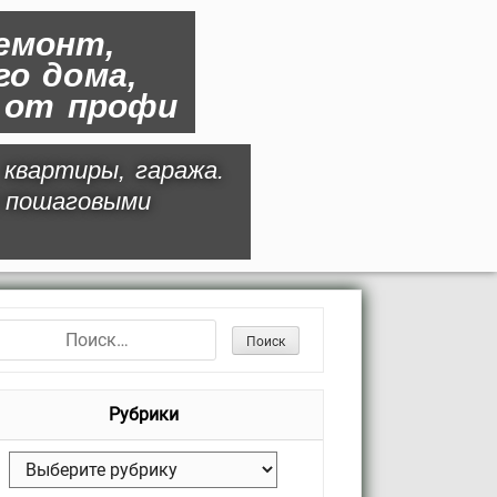
емонт,
о дома,
и от профи
 квартиры, гаража.
 пошаговыми
Рубрики