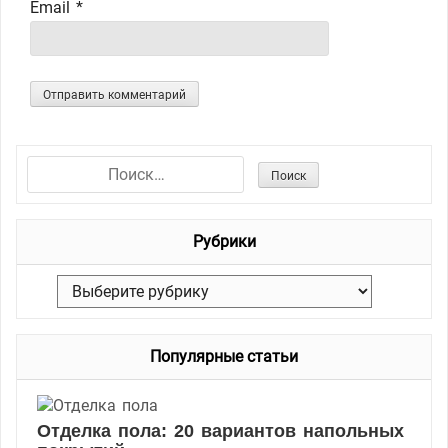
Email
*
Н
а
й
Рубрики
т
и
Р
:
у
б
Популярные статьи
р
и
к
Отделка пола: 20 вариантов напольных